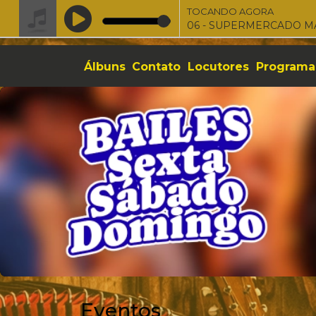
TOCANDO AGORA
06 - SUPERMERCADO 
Álbuns
Contato
Locutores
Programa
Eventos