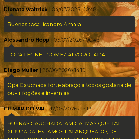
Dionata waltrick
| 04/07/2026 • 10:48
Buenas toca lisandro Amaral
Alessandro Hepp
| 03/07/2026 • 00:46
TOCA LEONEL GOMEZ ALVOROTADA
Diego Muller
| 28/06/2026 • 14:10
Opa Gauchada forte abraço a todos gostaria de
ouvir fogões e invernias
GILMAR DO VAL
| 12/06/2026 • 19:13
BUENAS GAUCHADA, AMIGA. MAS QUE TAL
XIRUZADA. ESTAMOS PALANQUEADO, DE