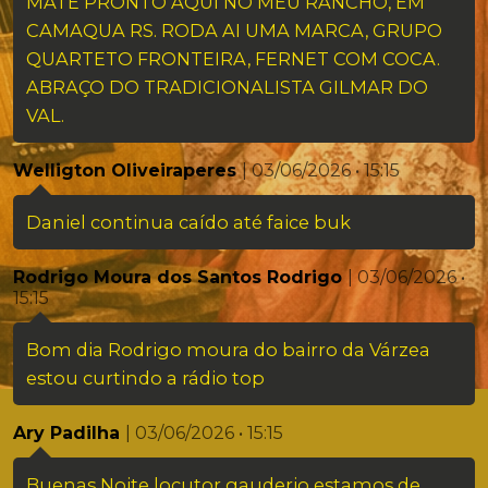
MATE PRONTO AQUI NO MEU RANCHO, EM
CAMAQUA RS. RODA AI UMA MARCA, GRUPO
QUARTETO FRONTEIRA, FERNET COM COCA.
ABRAÇO DO TRADICIONALISTA GILMAR DO
VAL.
Welligton Oliveiraperes
| 03/06/2026 • 15:15
Daniel continua caído até faice buk
Rodrigo Moura dos Santos Rodrigo
| 03/06/2026 •
15:15
Bom dia Rodrigo moura do bairro da Várzea
estou curtindo a rádio top
Ary Padilha
| 03/06/2026 • 15:15
Buenas Noite locutor gauderio estamos de