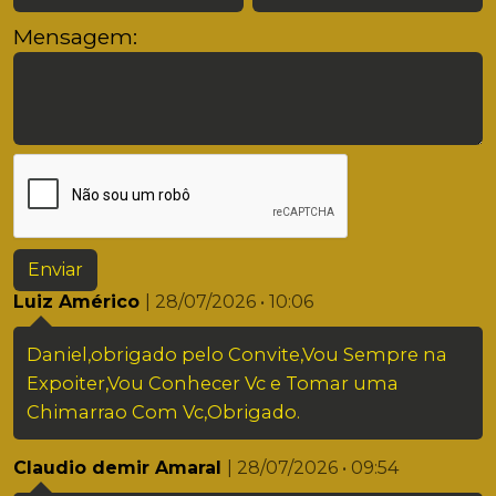
Mensagem:
Enviar
Luiz Américo
| 28/07/2026 • 10:06
Daniel,obrigado pelo Convite,Vou Sempre na
Expoiter,Vou Conhecer Vc e Tomar uma
Chimarrao Com Vc,Obrigado.
Claudio demir Amaral
| 28/07/2026 • 09:54