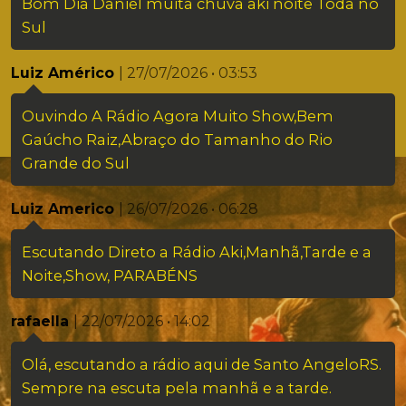
Bom Dia Daniel muita chuva aki noite Toda no
Sul
Luiz Américo
| 27/07/2026 • 03:53
Ouvindo A Rádio Agora Muito Show,Bem
Gaúcho Raiz,Abraço do Tamanho do Rio
Grande do Sul
Luiz Americo
| 26/07/2026 • 06:28
Escutando Direto a Rádio Aki,Manhã,Tarde e a
Noite,Show, PARABÉNS
rafaella
| 22/07/2026 • 14:02
Olá, escutando a rádio aqui de Santo AngeloRS.
Sempre na escuta pela manhã e a tarde.