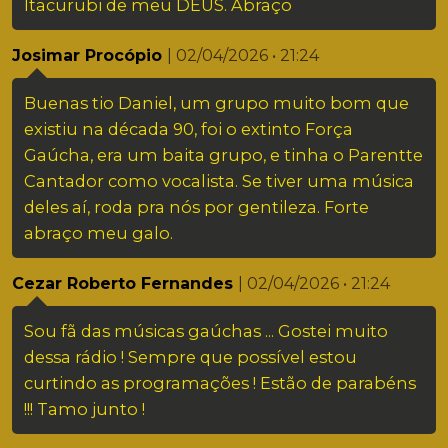
Itacurubi de meu DEUS. Abraço
Josimar Procópio
| 02/04/2026 • 21:24
Buenas tio Daniel, um grupo muito bom que
existiu na década 90, foi o extinto Força
Gaúcha, era um baita grupo, e tinha o Parentte
Cantador como vocalista. Se tiver uma música
deles aí, roda pra nós por gentileza. Forte
abraço meu galo.
Cezar Roberto Fernandes
| 02/04/2026 • 21:24
Sou fã das músicas gaúchas ... Gostei muito
dessa rádio ! Sempre que possível estou
curtindo as programações ! Estão de parabéns
!!! Tamo junto !